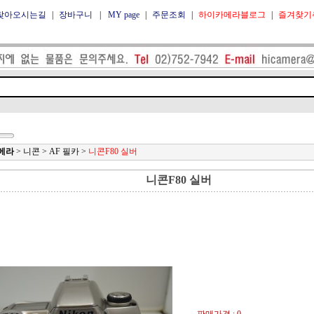
찾아오시는길
|
장바구니
|
MY page
|
주문조회
|
하이카메라블로그
|
즐겨찾기
메라
>
니콘
>
AF 필카
>
니콘F80 실버
니콘F80 실버