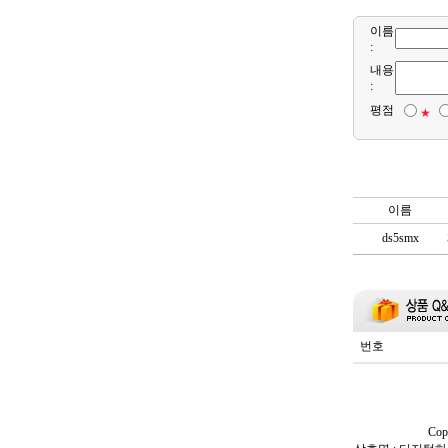
이름
:
내용
:
평점
★
이름
ds5smx
번호
Cop