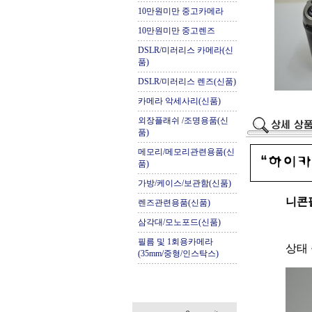
10만원미만 중고카메라
10만원미만 중고렌즈
DSLR/미러리스 카메라(신
품)
DSLR/미러리스 렌즈(신품)
카메라 악세사리(신품)
외장플래쉬 /조명용품(신
품)
메모리/메모리관련용품(신
품)
가방/케이스/보관함(신품)
니콘
렌즈관련용품(신품)
삼각대/모노포드(신품)
필름 및 1회용카메라
상태
(35mm/중형/인스탁스)
.